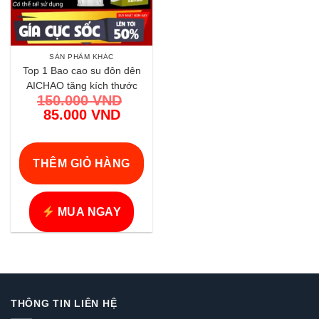
SẢN PHẨM KHÁC
Top 1 Bao cao su đôn dên
AICHAO tăng kích thước
150.000
VND
mạnh mẽ chính hãng | Vi
Giá
85.000
VND
Tính Hóc Môn
gốc
Giá
là:
hiện
150.000 VND.
tại
THÊM GIỎ HÀNG
là:
85.000 VND.
MUA NGAY
THÔNG TIN LIÊN HỆ