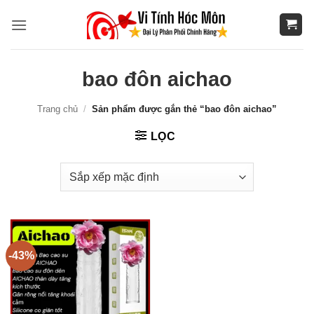
Bỏ
qua
nội
dung
bao đôn aichao
Trang chủ
/
Sản phẩm được gắn thẻ “bao đôn aichao”
LỌC
-43%