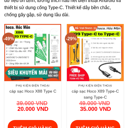
dữ liệu ổn định, tương thích hầu hết điện thoại Android và
thiết bị sử dụng cổng Type-C. Thiết kế dây bền chắc,
chống gãy gập, sử dụng lâu dài.
-49%
-29%
PHỤ KIỆN ĐIỆN THOẠI
PHỤ KIỆN ĐIỆN THOẠI
cáp sạc Hoco X88 Type C
cáp sạc Hoco X89 Type-C
sang Type-C
39.000
VND
49.000
VND
Giá
Giá
20.000
VND
35.000
VND
gốc
Giá
gốc
Giá
là:
hiện
là:
hiện
39.000 VND.
tại
49.000 VND.
tại