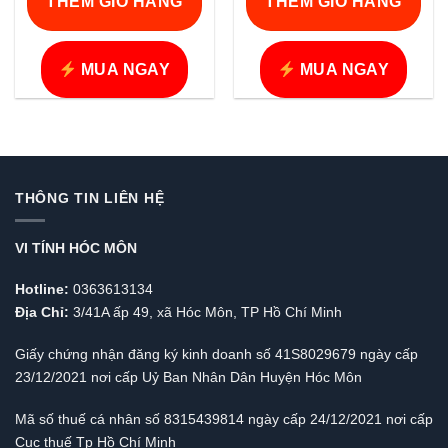
THÊM GIỎ HÀNG
THÊM GIỎ HÀNG
là:
là:
20.000 VND.
35.000 VND.
MUA NGAY
MUA NGAY
THÔNG TIN LIÊN HỆ
VI TÍNH HÓC MÔN
Hotline:
0363613134
Địa Chỉ:
3/41A ấp 49, xã Hóc Môn, TP Hồ Chí Minh
Giấy chứng nhận đăng ký kinh doanh số 41S8029679 ngày cấp
23/12/2021 nơi cấp Uỷ Ban Nhân Dân Huyện Hóc Môn
Mã số thuế cá nhân số 8315439814 ngày cấp 24/12/2021 nơi cấp
Cục thuế Tp Hồ Chí Minh