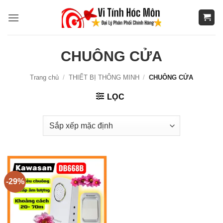
Bỏ
qua
nội
dung
CHUÔNG CỬA
Trang chủ
/
THIẾT BỊ THÔNG MINH
/
CHUÔNG CỬA
LỌC
-29%