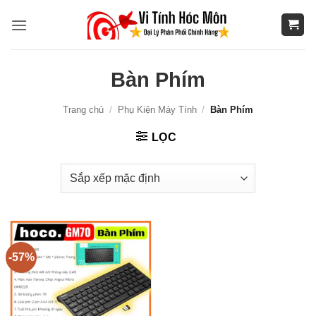
Bỏ
qua
nội
dung
Bàn Phím
Trang chủ
/
Phụ Kiện Máy Tính
/
Bàn Phím
LỌC
-57%