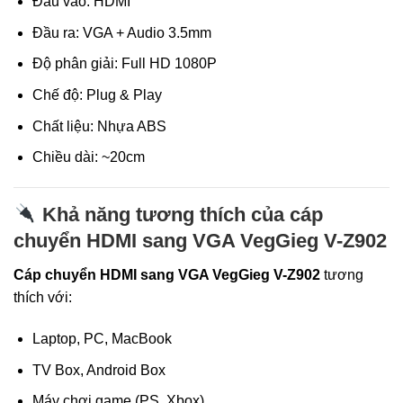
Đầu vào: HDMI
Đầu ra: VGA + Audio 3.5mm
Độ phân giải: Full HD 1080P
Chế độ: Plug & Play
Chất liệu: Nhựa ABS
Chiều dài: ~20cm
Khả năng tương thích của cáp
chuyển HDMI sang VGA VegGieg V-Z902
Cáp chuyển HDMI sang VGA VegGieg V-Z902
tương
thích với:
Laptop, PC, MacBook
TV Box, Android Box
Máy chơi game (PS, Xbox)