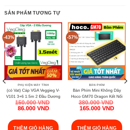
SẢN PHẨM TƯƠNG TỰ
-43%
-57%
PHỤ KIỆN MÁY TÍNH
BÀN PHÍM
(có Vat) Cáp VGA Veggieg V-
Bàn Phím Mini Không Dây
V101 3+6 1.5m 2 Đầu Dương
Hoco GM70 Dragon Kết Nối
150.000
VND
380.000
VND
Chính Hãng Giá Rẻ Cho PC
Ổn Định Thiết Kế Nhỏ Gọn | Vi
Giá
Giá
86.000
VND
165.000
VND
Màn Hình
Tính Hóc Môn
gốc
Giá
gốc
Giá
là:
hiện
là:
hiện
D.
150.000 VND.
tại
380.000 VND
tại
THÊM GIỎ HÀNG
THÊM GIỎ HÀNG