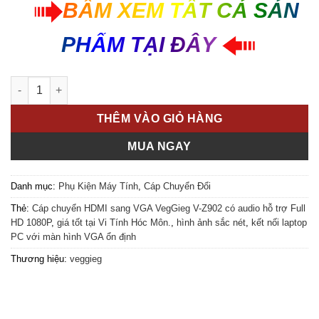
145.000 VND.
BẤM XEM TẤT CẢ SẢN
PHẨM TẠI ĐÂY
Cáp chuyển HDMI sang VGA VegGieg V-Z902 có Audio Full HD 
THÊM VÀO GIỎ HÀNG
MUA NGAY
Danh mục:
Phụ Kiện Máy Tính
,
Cáp Chuyển Đổi
Thẻ:
Cáp chuyển HDMI sang VGA VegGieg V-Z902 có audio hỗ trợ Full
HD 1080P
,
giá tốt tại Vi Tính Hóc Môn.
,
hình ảnh sắc nét
,
kết nối laptop
PC với màn hình VGA ổn định
Thương hiệu:
veggieg