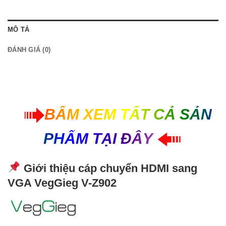
MÔ TẢ
ĐÁNH GIÁ (0)
BẤM XEM TẤT CẢ SẢN
PHẨM TẠI ĐÂY
Giới thiệu cáp chuyển HDMI sang
VGA VegGieg V-Z902