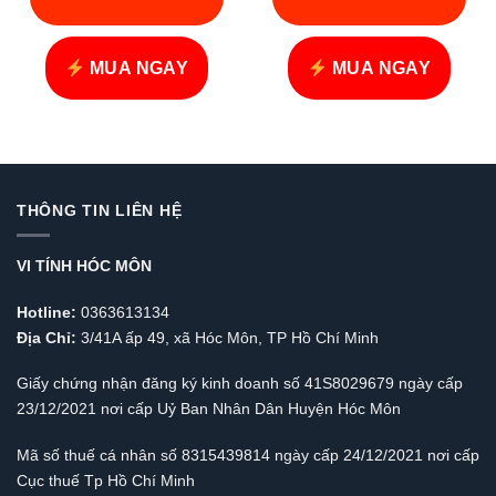
là:
là:
.
86.000 VND.
165.000 VND
MUA NGAY
MUA NGAY
THÔNG TIN LIÊN HỆ
VI TÍNH HÓC MÔN
Hotline:
0363613134
Địa Chỉ:
3/41A ấp 49, xã Hóc Môn, TP Hồ Chí Minh
Giấy chứng nhận đăng ký kinh doanh số 41S8029679 ngày cấp
23/12/2021 nơi cấp Uỷ Ban Nhân Dân Huyện Hóc Môn
Mã số thuế cá nhân số 8315439814 ngày cấp 24/12/2021 nơi cấp
Cục thuế Tp Hồ Chí Minh