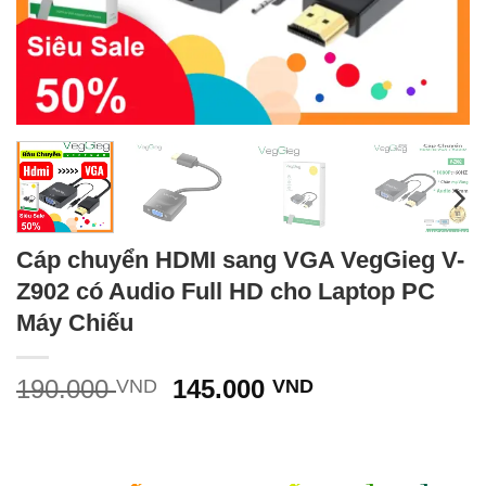
Cáp chuyển HDMI sang VGA VegGieg V-
Z902 có Audio Full HD cho Laptop PC
Máy Chiếu
Giá
Giá
190.000
145.000
VND
VND
gốc
hiện
là:
tại
190.000 VND.
là: