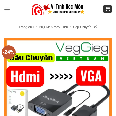
Bỏ
qua
nội
dung
Trang chủ
/
Phụ Kiện Máy Tính
/
Cáp Chuyển Đổi
-24%