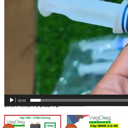
Keo tản nhiệt HY510
là lựa chọn lý tưởng cho người
dùng cần giải pháp tản nhiệt hiệu quả, an toàn và tiết kiệm.
Với khả năng dẫn nhiệt tốt, độ bền cao và dễ sử dụng, sản
phẩm phù hợp cho cả người dùng phổ thông lẫn kỹ thuật
viên chuyên nghiệp.
00:00
SẢN PHẨM TƯƠNG TỰ