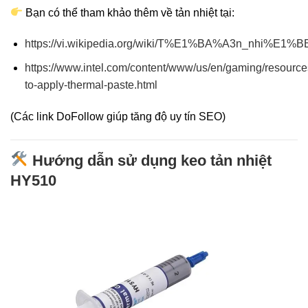
Bạn có thể tham khảo thêm về tản nhiệt tại:
https://vi.wikipedia.org/wiki/T%E1%BA%A3n_nhi%E1%B
https://www.intel.com/content/www/us/en/gaming/resourc
to-apply-thermal-paste.html
(Các link DoFollow giúp tăng độ uy tín SEO)
Hướng dẫn sử dụng keo tản nhiệt
HY510