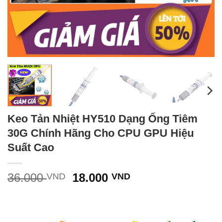
Keo Tản Nhiệt HY510 Dạng Ống Tiêm
30G Chính Hãng Cho CPU GPU Hiệu
Suất Cao
Giá
Giá
36.000
18.000
VND
VND
gốc
hiện
là:
tại
36.000 VND.
là: