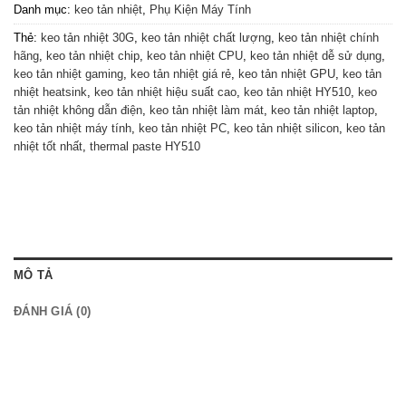
Danh mục:
keo tản nhiệt
,
Phụ Kiện Máy Tính
Thẻ:
keo tản nhiệt 30G
,
keo tản nhiệt chất lượng
,
keo tản nhiệt chính
hãng
,
keo tản nhiệt chip
,
keo tản nhiệt CPU
,
keo tản nhiệt dễ sử dụng
,
keo tản nhiệt gaming
,
keo tản nhiệt giá rẻ
,
keo tản nhiệt GPU
,
keo tản
nhiệt heatsink
,
keo tản nhiệt hiệu suất cao
,
keo tản nhiệt HY510
,
keo
tản nhiệt không dẫn điện
,
keo tản nhiệt làm mát
,
keo tản nhiệt laptop
,
keo tản nhiệt máy tính
,
keo tản nhiệt PC
,
keo tản nhiệt silicon
,
keo tản
nhiệt tốt nhất
,
thermal paste HY510
MÔ TẢ
ĐÁNH GIÁ (0)