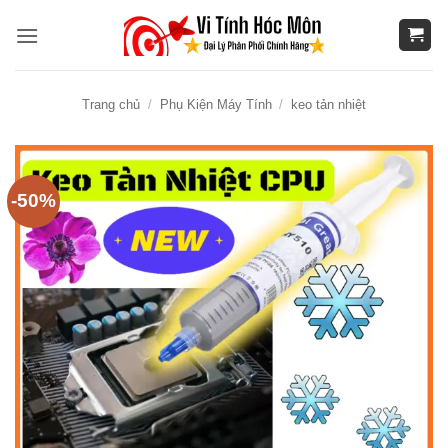
Bỏ
qua
nội
dung
Trang chủ
/
Phụ Kiện Máy Tính
/
keo tản nhiệt
-50%