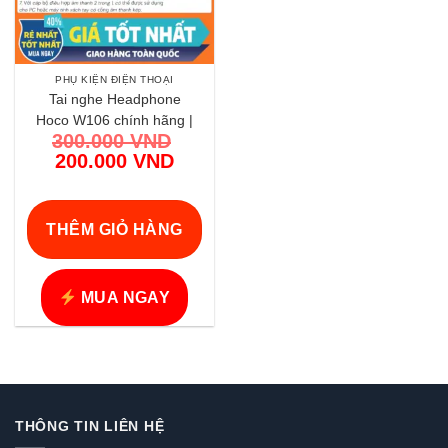
PHỤ KIỆN ĐIỆN THOẠI
Tai nghe Headphone
Hoco W106 chính hãng |
300.000
VND
Âm thanh mạnh mẽ giá
Giá
200.000
VND
tốt
gốc
Giá
là:
hiện
300.000 VND.
tại
THÊM GIỎ HÀNG
là:
200.000 VND.
MUA NGAY
THÔNG TIN LIÊN HỆ