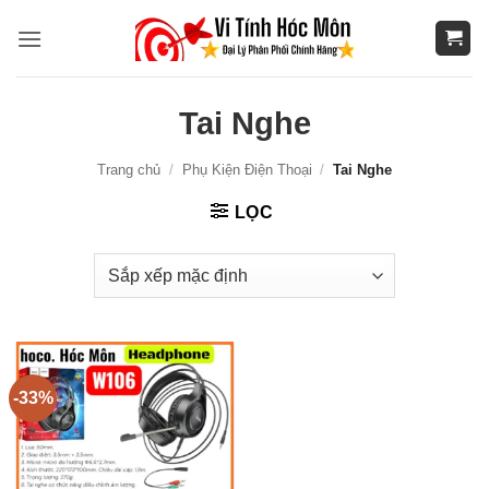
Bỏ
qua
nội
dung
Tai Nghe
Trang chủ
/
Phụ Kiện Điện Thoại
/
Tai Nghe
LỌC
-33%