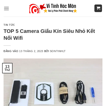
Bỏ
qua
nội
dung
TIN TỨC
TOP 5 Camera Giấu Kín Siêu Nhỏ Kết
Nối Wifi
ĐĂNG VÀO
13 THÁNG 2, 2023
BỞI
SONTINHLT
13
Th2