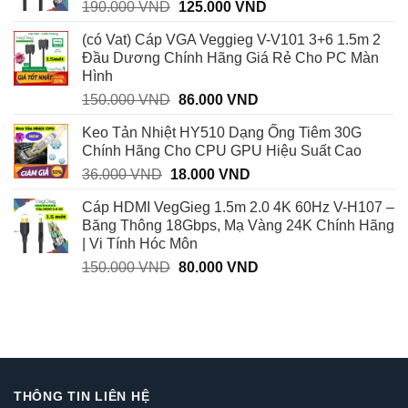
Giá
Giá
190.000
VND
125.000
VND
145.000 VND.
gốc
hiện
(có Vat) Cáp VGA Veggieg V-V101 3+6 1.5m 2
là:
tại
Đầu Dương Chính Hãng Giá Rẻ Cho PC Màn
190.000 VND.
là:
Hình
125.000 VND.
Giá
Giá
150.000
VND
86.000
VND
gốc
hiện
Keo Tản Nhiệt HY510 Dạng Ống Tiêm 30G
là:
tại
Chính Hãng Cho CPU GPU Hiệu Suất Cao
150.000 VND.
là:
Giá
Giá
36.000
VND
18.000
VND
86.000 VND.
gốc
hiện
Cáp HDMI VegGieg 1.5m 2.0 4K 60Hz V-H107 –
là:
tại
Băng Thông 18Gbps, Mạ Vàng 24K Chính Hãng
36.000 VND.
là:
| Vi Tính Hóc Môn
18.000 VND.
Giá
Giá
150.000
VND
80.000
VND
gốc
hiện
là:
tại
150.000 VND.
là:
80.000 VND.
THÔNG TIN LIÊN HỆ