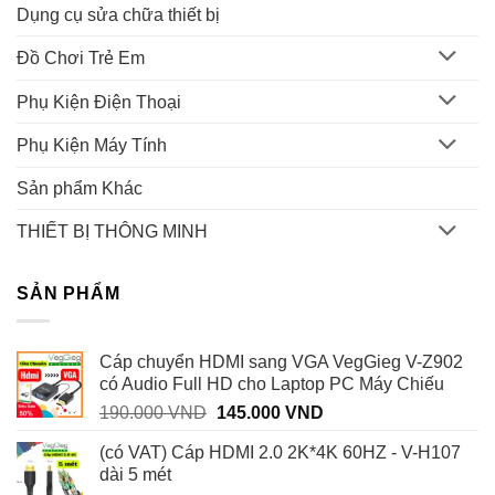
Dụng cụ sửa chữa thiết bị
Đồ Chơi Trẻ Em
Phụ Kiện Điện Thoại
Phụ Kiện Máy Tính
Sản phẩm Khác
THIẾT BỊ THÔNG MINH
SẢN PHẨM
Cáp chuyển HDMI sang VGA VegGieg V-Z902
có Audio Full HD cho Laptop PC Máy Chiếu
Giá
Giá
190.000
VND
145.000
VND
gốc
hiện
(có VAT) Cáp HDMI 2.0 2K*4K 60HZ - V-H107
là:
tại
dài 5 mét
190.000 VND.
là: