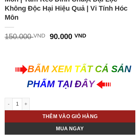
Không Độc Hại Hiệu Quả | Vi Tính Hóc
Môn
Giá
Giá
150.000
90.000
VND
VND
gốc
hiện
là:
tại
150.000 VND.
là:
90.000 VND.
BẤM XEM TẤT CẢ SẢN
PHẨM TẠI ĐÂY
Lốc 20 Tấm Keo Dính Chuột Đại Lộc Siêu Dính Hiệu Quả Cao | V
THÊM VÀO GIỎ HÀNG
MUA NGAY