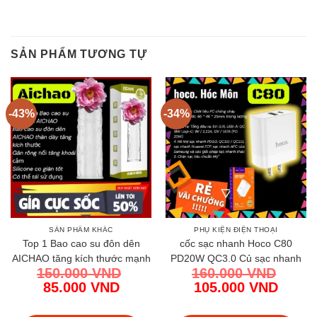
SẢN PHẨM TƯƠNG TỰ
-43%
-34%
SẢN PHẨM KHÁC
PHỤ KIỆN ĐIỆN THOẠI
Top 1 Bao cao su đôn dên
cốc sạc nhanh Hoco C80
AICHAO tăng kích thước mạnh
PD20W QC3.0 Củ sạc nhanh
150.000
VND
160.000
VND
mẽ chính hãng | Vi Tính Hóc
Hoco C80 PD QC sạc siêu tốc
Giá
Giá
85.000
VND
105.000
VND
Môn
an toàn chính hãng
gốc
Giá
gốc
Giá
là:
hiện
là:
hiện