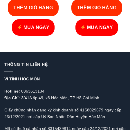
150.000 VND.
tại
160.000 VND
tại
THÊM GIỎ HÀNG
THÊM GIỎ HÀNG
là:
là:
85.000 VND.
105.000 VND
MUA NGAY
MUA NGAY
THÔNG TIN LIÊN HỆ
VI TÍNH HÓC MÔN
Hotline:
0363613134
Địa Chỉ:
3/41A ấp 49, xã Hóc Môn, TP Hồ Chí Minh
Giấy chứng nhận đăng ký kinh doanh số 41S8029679 ngày cấp
23/12/2021 nơi cấp Uỷ Ban Nhân Dân Huyện Hóc Môn
Mã số thuế cá nhân số 8315439814 ngày cấp 24/12/2021 nơi cấp