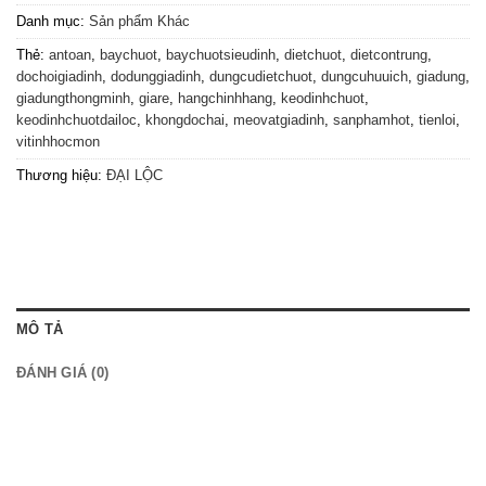
Danh mục:
Sản phẩm Khác
Thẻ:
antoan
,
baychuot
,
baychuotsieudinh
,
dietchuot
,
dietcontrung
,
dochoigiadinh
,
dodunggiadinh
,
dungcudietchuot
,
dungcuhuuich
,
giadung
,
giadungthongminh
,
giare
,
hangchinhhang
,
keodinhchuot
,
keodinhchuotdailoc
,
khongdochai
,
meovatgiadinh
,
sanphamhot
,
tienloi
,
vitinhhocmon
Thương hiệu:
ĐẠI LỘC
MÔ TẢ
ĐÁNH GIÁ (0)