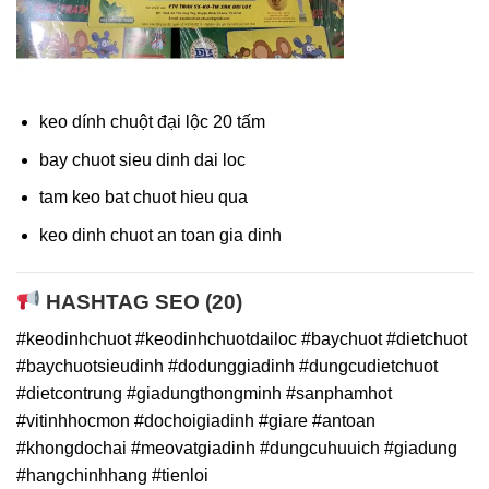
keo dính chuột đại lộc 20 tấm
bay chuot sieu dinh dai loc
tam keo bat chuot hieu qua
keo dinh chuot an toan gia dinh
HASHTAG SEO (20)
#keodinhchuot #keodinhchuotdailoc #baychuot #dietchuot
#baychuotsieudinh #dodunggiadinh #dungcudietchuot
#dietcontrung #giadungthongminh #sanphamhot
#vitinhhocmon #dochoigiadinh #giare #antoan
#khongdochai #meovatgiadinh #dungcuhuuich #giadung
#hangchinhhang #tienloi