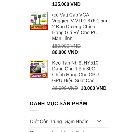
Giá
Giá
125.000
VND
gốc
hiện
(có Vat) Cáp VGA
là:
tại
Veggieg V-V101 3+6 1.5m
190.000 VND.
là:
2 Đầu Dương Chính
125.000 VND.
Hãng Giá Rẻ Cho PC
Màn Hình
150.000
VND
Giá
Giá
86.000
VND
gốc
hiện
Keo Tản Nhiệt HY510
là:
tại
Dạng Ống Tiêm 30G
150.000 VND.
là:
Chính Hãng Cho CPU
86.000 VND.
GPU Hiệu Suất Cao
Giá
Giá
36.000
VND
18.000
VND
gốc
hiện
là:
tại
DANH MỤC SẢN PHẨM
36.000 VND.
là:
18.000 VND
Diệt Côn Trùng- Gặm Nhấm