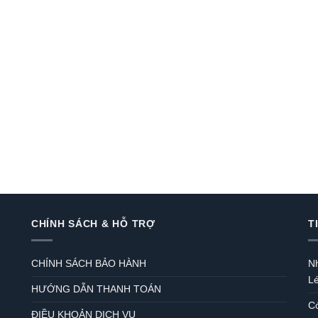
CHÍNH SÁCH & HỖ TRỢ
T
CHÍNH SÁCH BẢO HÀNH
N
L
HƯỚNG DẪN THANH TOÁN
Có
ĐIỀU KHOẢN DỊCH VỤ