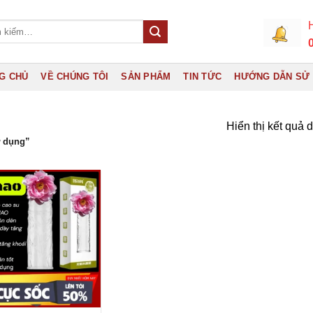
H
G CHỦ
VỀ CHÚNG TÔI
SẢN PHẨM
TIN TỨC
HƯỚNG DẪN SỬ
Hiển thị kết quả 
ử dụng”