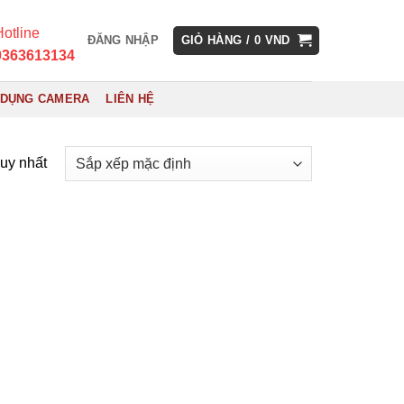
otline
ĐĂNG NHẬP
GIỎ HÀNG /
0
VND
0363613134
 DỤNG CAMERA
LIÊN HỆ
duy nhất