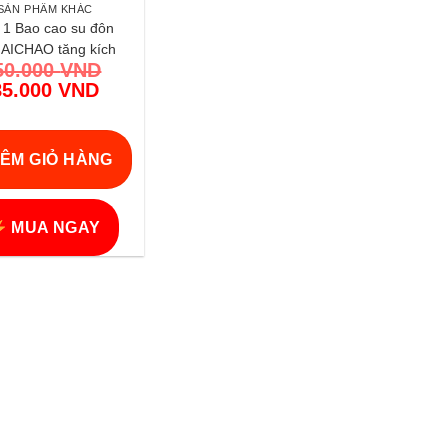
SẢN PHẨM KHÁC
 1 Bao cao su đôn
 AICHAO tăng kích
50.000
VND
ớc mạnh mẽ chính
Giá
85.000
VND
 | Vi Tính Hóc Môn
gốc
Giá
là:
hiện
150.000 VND.
tại
ÊM GIỎ HÀNG
là:
85.000 VND.
MUA NGAY