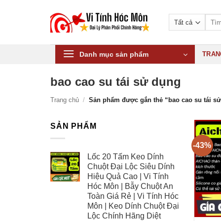
Bỏ
qua
Tìm
kiếm:
nội
dung
Danh mục sản phẩm
TRAN
bao cao su tái sử dụng
Trang chủ
/
Sản phẩm được gắn thẻ “bao cao su tái s
SẢN PHẨM
-43%
Lốc 20 Tấm Keo Dính
Chuột Đại Lộc Siêu Dính
Hiệu Quả Cao | Vi Tính
Hóc Môn | Bẫy Chuột An
Toàn Giá Rẻ | Vi Tính Hóc
Môn | Keo Dính Chuột Đại
Lộc Chính Hãng Diệt