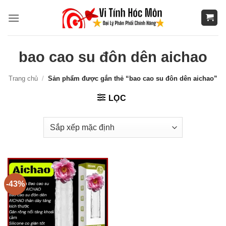
Bỏ
qua
nội
dung
bao cao su đôn dên aichao
Trang chủ
/
Sản phẩm được gắn thẻ “bao cao su đôn dên aichao”
LỌC
-43%