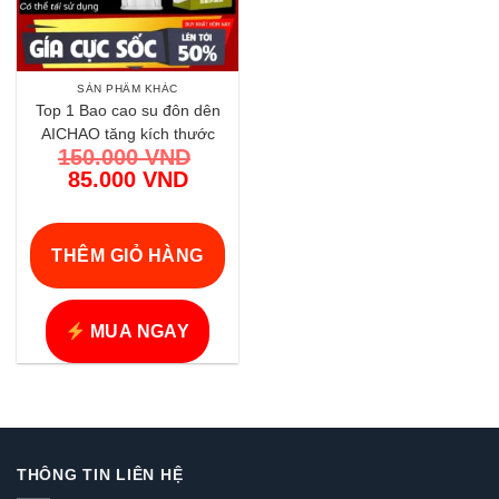
SẢN PHẨM KHÁC
Top 1 Bao cao su đôn dên
AICHAO tăng kích thước
150.000
VND
mạnh mẽ chính hãng | Vi
Giá
85.000
VND
Tính Hóc Môn
gốc
Giá
là:
hiện
150.000 VND.
tại
THÊM GIỎ HÀNG
là:
85.000 VND.
MUA NGAY
THÔNG TIN LIÊN HỆ