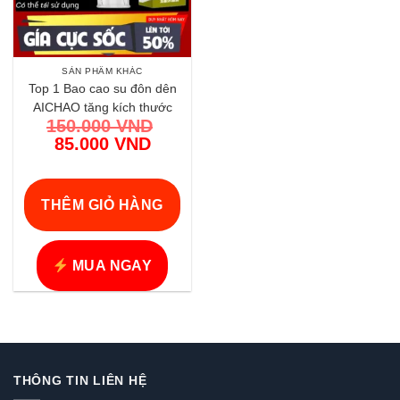
SẢN PHẨM KHÁC
Top 1 Bao cao su đôn dên
AICHAO tăng kích thước
150.000
VND
mạnh mẽ chính hãng | Vi
Giá
85.000
VND
Tính Hóc Môn
gốc
Giá
là:
hiện
150.000 VND.
tại
THÊM GIỎ HÀNG
là:
85.000 VND.
MUA NGAY
THÔNG TIN LIÊN HỆ