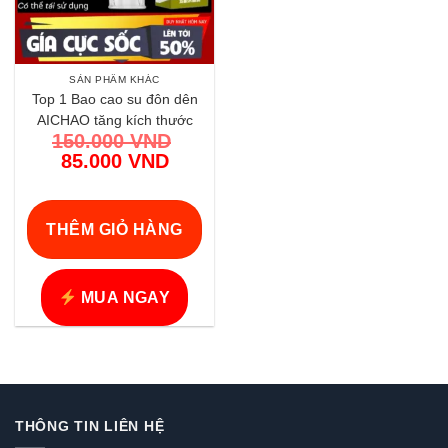
SẢN PHẨM KHÁC
Top 1 Bao cao su đôn dên
AICHAO tăng kích thước
150.000
VND
mạnh mẽ chính hãng | Vi
Giá
85.000
VND
Tính Hóc Môn
gốc
Giá
là:
hiện
150.000 VND.
tại
THÊM GIỎ HÀNG
là:
85.000 VND.
MUA NGAY
THÔNG TIN LIÊN HỆ