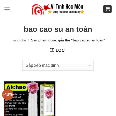
Bỏ
qua
nội
dung
bao cao su an toàn
Trang chủ
/
Sản phẩm được gắn thẻ “bao cao su an toàn”
LỌC
-43%