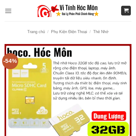
Bỏ
qua
nội
dung
Trang chủ
/
Phụ Kiện Điện Thoại
/
Thẻ Nhớ
-54%