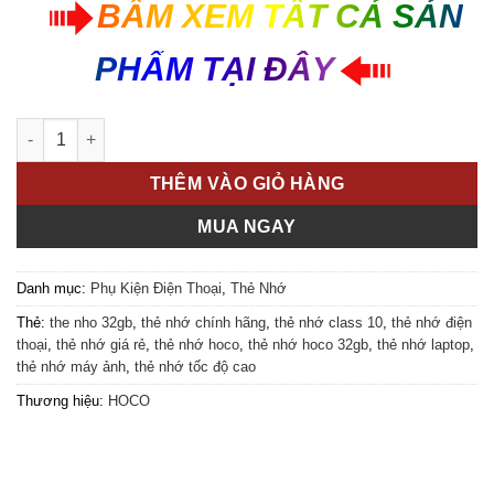
160.000 VND.
BẤM XEM TẤT CẢ SẢN
PHẨM TẠI ĐÂY
Thẻ Nhớ HOCO 32GB Tốc Độ Cao 90MB/s – Class 10 Chính Hãn
THÊM VÀO GIỎ HÀNG
MUA NGAY
Danh mục:
Phụ Kiện Điện Thoại
,
Thẻ Nhớ
Thẻ:
the nho 32gb
,
thẻ nhớ chính hãng
,
thẻ nhớ class 10
,
thẻ nhớ điện
thoại
,
thẻ nhớ giá rẻ
,
thẻ nhớ hoco
,
thẻ nhớ hoco 32gb
,
thẻ nhớ laptop
,
thẻ nhớ máy ảnh
,
thẻ nhớ tốc độ cao
Thương hiệu:
HOCO