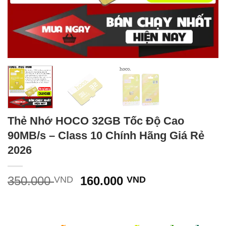
Thẻ Nhớ HOCO 32GB Tốc Độ Cao
90MB/s – Class 10 Chính Hãng Giá Rẻ
2026
Giá
Giá
350.000
160.000
VND
VND
gốc
hiện
là:
tại
350.000 VND.
là: