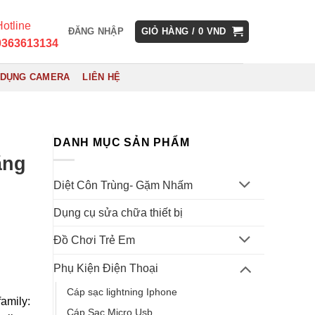
otline
ĐĂNG NHẬP
GIỎ HÀNG /
0
VND
0363613134
 DỤNG CAMERA
LIÊN HỆ
DANH MỤC SẢN PHẨM
ãng
Diệt Côn Trùng- Gặm Nhấm
Dụng cụ sửa chữa thiết bị
Đồ Chơi Trẻ Em
Phụ Kiện Điện Thoại
Cáp sạc lightning Iphone
family:
Cáp Sạc Micro Usb