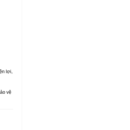
ện lợi,
bảo vệ