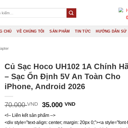
H
G CHỦ
VỀ CHÚNG TÔI
SẢN PHẨM
TIN TỨC
HƯỚNG DẪN SỬ
apter
Củ Sạc Hoco UH102 1A Chính H
– Sạc Ổn Định 5V An Toàn Cho
iPhone, Android 2026
Giá
Giá
70.000
35.000
VND
VND
gốc
hiện
<!– Liên kết sản phẩm –>
là:
tại
<div style=”text-align: center; margin: 20px 0;”><a style=”font-
70.000 VND.
là: