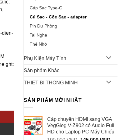
alic;
Cáp Sạc Type-C
n,
Củ Sạc - Cốc Sạc - adapter
Pin Dự Phòng
-dien-
Tai Nghe
Thẻ Nhớ
ẤM
Phụ Kiện Máy Tính
eight:
Sản phẩm Khác
THIẾT BỊ THÔNG MINH
SẢN PHẨM MỚI NHẤT
Cho iPhone, Android 2026 số lượng
Cáp chuyển HDMI sang VGA
VegGieg V-Z902 có Audio Full
HD cho Laptop PC Máy Chiếu
Giá
Giá
190.000
VND
145.000
VND