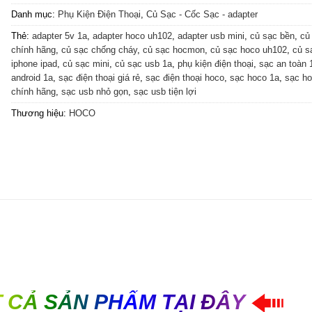
Danh mục:
Phụ Kiện Điện Thoại
,
Củ Sạc - Cốc Sạc - adapter
Thẻ:
adapter 5v 1a
,
adapter hoco uh102
,
adapter usb mini
,
củ sạc bền
,
củ
chính hãng
,
củ sạc chống cháy
,
củ sạc hocmon
,
củ sạc hoco uh102
,
củ s
iphone ipad
,
củ sạc mini
,
củ sạc usb 1a
,
phụ kiện điện thoại
,
sạc an toàn 
android 1a
,
sạc điện thoại giá rẻ
,
sạc điện thoại hoco
,
sạc hoco 1a
,
sạc h
chính hãng
,
sạc usb nhỏ gọn
,
sạc usb tiện lợi
Thương hiệu:
HOCO
 CẢ SẢN PHẨM TẠI ĐÂY