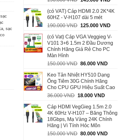
gốc
hiện
(có VAT) Cáp HDMI 2.0 2K*4K
là:
tại
 sạc
60HZ - V-H107 dài 5 mét
190.000 VND.
là:
ạc
Giá
Giá
190.000
VND
125.000
VND
145.000 VND
1a
,
sạc
gốc
hiện
oco
(có Vat) Cáp VGA Veggieg V-
là:
tại
V101 3+6 1.5m 2 Đầu Dương
190.000 VND.
là:
Chính Hãng Giá Rẻ Cho PC
125.000 VND
Màn Hình
Giá
Giá
150.000
VND
86.000
VND
gốc
hiện
Keo Tản Nhiệt HY510 Dạng
là:
tại
Ống Tiêm 30G Chính Hãng
150.000 VND.
là:
Cho CPU GPU Hiệu Suất Cao
86.000 VND.
Giá
Giá
36.000
VND
18.000
VND
gốc
hiện
Cáp HDMI VegGieg 1.5m 2.0
là:
tại
4K 60Hz V-H107 – Băng Thông
36.000 VND.
là:
18Gbps, Mạ Vàng 24K Chính
18.000 VND.
Hãng | Vi Tính Hóc Môn
Giá
Giá
150.000
VND
80.000
VND
gốc
hiện