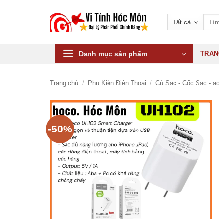
Bỏ
qua
Tìm
kiếm:
nội
dung
Danh mục sản phẩm
TRAN
Trang chủ
/
Phụ Kiện Điện Thoại
/
Củ Sạc - Cốc Sạc - ad
-50%