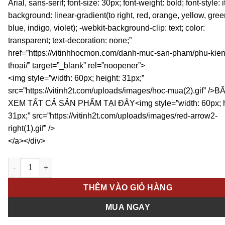
Arial, sans-serif; font-size: 30px; font-weight: bold; font-style: it
35.000 VND.
background: linear-gradient(to right, red, orange, yellow, gree
blue, indigo, violet); -webkit-background-clip: text; color:
transparent; text-decoration: none;”
href=”https://vitinhhocmon.com/danh-muc-san-pham/phu-kien
thoai/” target=”_blank” rel=”noopener”>
<img style=”width: 60px; height: 31px;”
src=”https://vitinh2t.com/uploads/images/hoc-mua(2).gif” />B
XEM TẤT CẢ SẢN PHẨM TẠI ĐÂY<img style=”width: 60px; h
31px;” src=”https://vitinh2t.com/uploads/images/red-arrow2-
right(1).gif” />
</a></div>
Củ Sạc Hoco UH102 1A Chính Hãng – Sạc Ổn Định 5V An Toàn 
THÊM VÀO GIỎ HÀNG
MUA NGAY